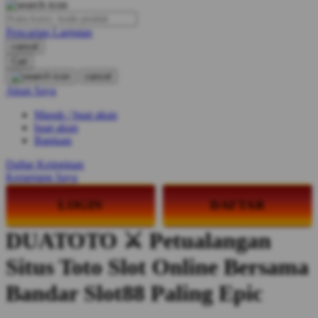
O
Pencarian Lanjutan
Oh Ma Grain
cancel
Okiedog
Cari
cancel
P
Akun Saya
Masuk / buat akun
Peachy
buat akun
Phil & Ted's
Bantuan
Philips Avent
Daftar Keinginan
Keranjang Saya
Pigeon
LOGIN
DAFTAR
Playgro
DUATOTO ⚔️ Petualangan
Poled Global
Situs Toto Slot Online Bersama
Ponycycle
Puma
Bandar Slot88 Paling Epic
Pureats