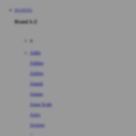
DUATOTO
Brand A-Z
A
Addo
Adidas
Airfree
Alamii
Amara
Aqua Scale
Asics
Aveeno
Awan