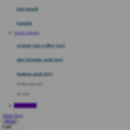
Moby
bak mandi
Momami
handuk
Mothercare
TOGEL ONLINE
Mustela
ayunan dan walker bayi
My Buddy Tag
My K
alas bermain anak bayi
N
mainan anak bayi
Naif
mothercare toys
Nike
elc toys
Nordic Natural
DUATOTO
Nuby
Akun Saya
Nuna
Masuk
Cari