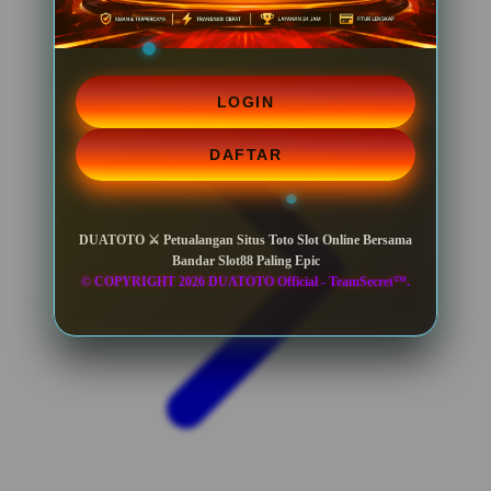
LOGIN
DAFTAR
DUATOTO ⚔️ Petualangan Situs Toto Slot Online Bersama
Bandar Slot88 Paling Epic
© COPYRIGHT 2026 DUATOTO Official - TeamSecret™.