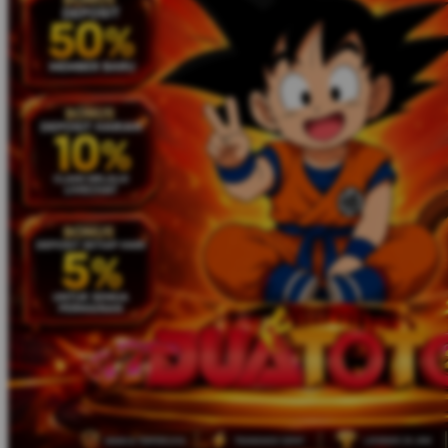
Twistshake
TY Toys
U
V
Veja
Vitaflow
Vtech
W
Waterland
Wellness
X