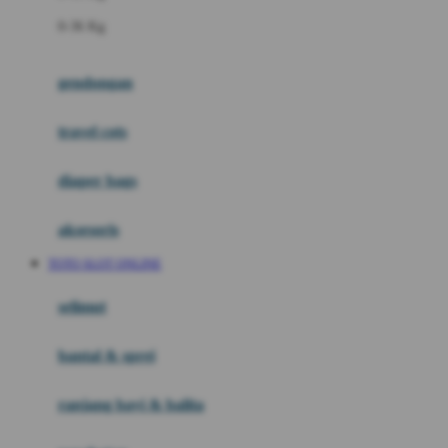
Felt So Sweet
0-36 Kg
Fisher Price
Flipper
gendongan
Friends Of Sally
travel cots
G
diaper bags
Gb
Geko
aksesoris
Graco
TOTO SLOT ONLINE
Gund
selimut
H
bantal & sprei
Habbie
Haenim
ranjang bayi & balita
Happy Horse