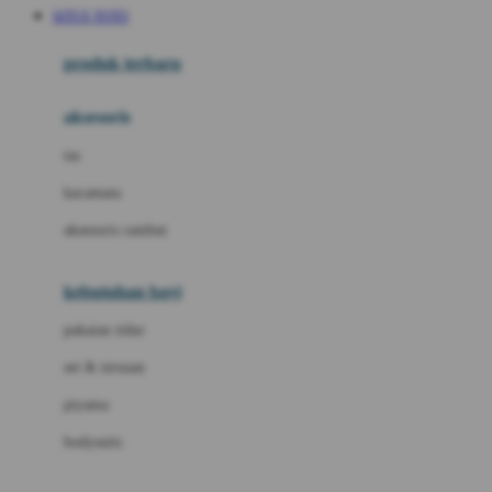
SITUS TOTO
Azetabio
produk terbaru
B
aksesoris
Baabaasheepz
tas
Babiators
kacamata
Baby Dove
aksesoris rambut
Baby Jogger
Baby Rovega
kebutuhan bayi
Babybee
pakaian tidur
Banana Boat
set & terusan
Banz
piyama
Barbie
bodysuits
Beaba