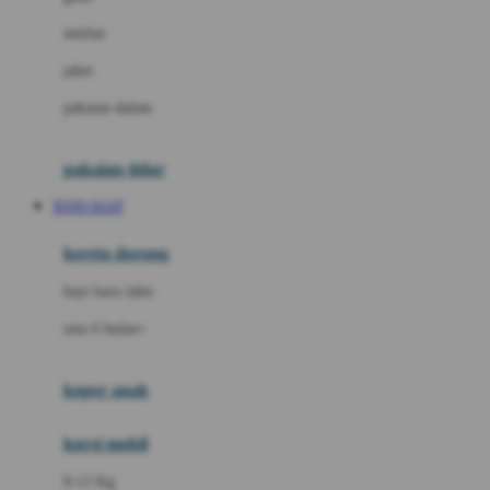
Dae Organics
setelan
Docare
jaket
Doona
pakaian dalam
Down To Earth
Drew
pakaian tidur
Dr. Brown's
TOTO SLOT
E
kereta dorong
ELC
bayi baru lahir
Ergobaby
usia 6 bulan+
Expert Care
koper anak
Ezyroller
kursi mobil
F
0-13 Kg