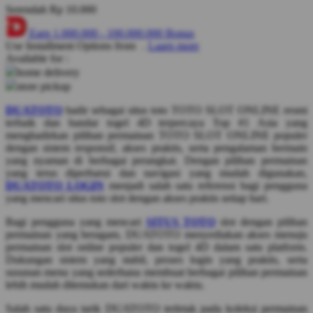
Serendah
Rp 10.000
Q
Earn
1.000.000
-
100.000.000
Bonus
Use Installment Options from
.
Laarn more
QV Baby
Available for :
home delivery
R
store pickup
Real Shades
DUATOTO
hadir sebagai situs toto TOTO SLOT ONLINE resmi
terbaik dan bandar togel 4D terpercaya Top #1 Asia yang
Red Castle
menghadirkan pilihan permainan TOTO SLOT ONLINE populer
dengan sistem responsif, akses praktis, serta pengalaman bermain
Ribbon Madness
yang nyaman di berbagai perangkat. Dengan pilihan permainan
yang terus diperbarui dan navigasi yang mudah digunakan,
S
DUATOTO LOGIN
menjadi salah satu referensi bagi pengguna
yang mencari situs toto slot dengan akses praktis setiap hari.
Sebamed
Bagi pengguna yang mencari
SITUS TOTO
slot dengan pilihan
Silver Cross
permainan yang beragam, DUATOTO menyediakan akses menuju
permainan slot online populer dan togel 4D dalam satu platform.
Simply Idea
Dukungan sistem yang stabil, proses login yang praktis, serta
susunan menu yang sederhana membuat berbagai pilihan permainan
Skip Hop
lebih mudah ditemukan dari waktu ke waktu.
Spectra
Salah satu daya tarik DUATOTO terletak pada koleksi permainan